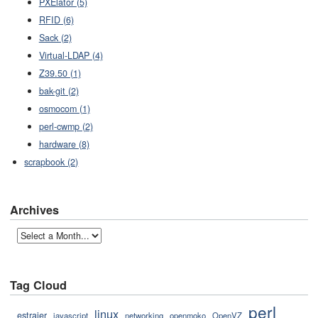
PXElator (5)
RFID (6)
Sack (2)
Virtual-LDAP (4)
Z39.50 (1)
bak-git (2)
osmocom (1)
perl-cwmp (2)
hardware (8)
scrapbook (2)
Archives
Tag Cloud
perl
linux
estraier
javascript
networking
openmoko
OpenVZ