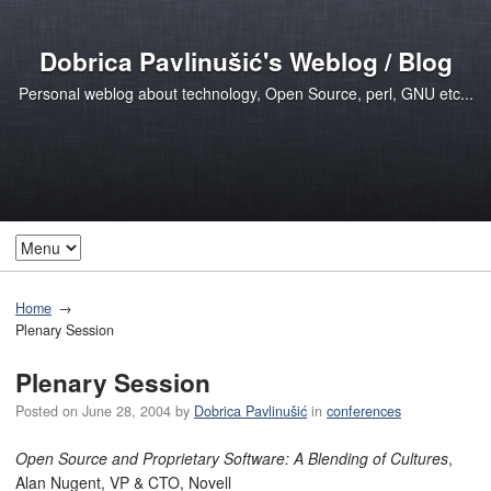
Dobrica Pavlinušić's Weblog / Blog
Personal weblog about technology, Open Source, perl, GNU etc...
Home
Plenary Session
Plenary Session
Posted on
June 28, 2004
by
Dobrica Pavlinušić
in
conferences
Open Source and Proprietary Software: A Blending of Cultures
,
Alan Nugent, VP & CTO, Novell