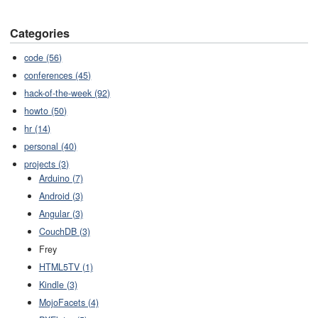
Categories
code (56)
conferences (45)
hack-of-the-week (92)
howto (50)
hr (14)
personal (40)
projects (3)
Arduino (7)
Android (3)
Angular (3)
CouchDB (3)
Frey
HTML5TV (1)
Kindle (3)
MojoFacets (4)