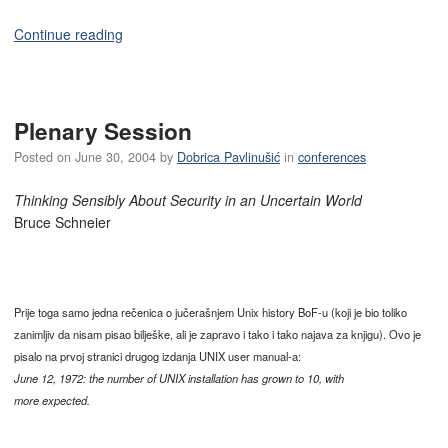
Continue reading
Plenary Session
Posted on
June 30, 2004
by
Dobrica Pavlinušić
in
conferences
Thinking Sensibly About Security in an Uncertain World
Bruce Schneier
Prije toga samo jedna rečenica o jučerašnjem Unix history BoF-u (koji je bio toliko
zanimljiv da nisam pisao bilješke, ali je zapravo i tako i tako najava za knjigu). Ovo je
pisalo na prvoj stranici drugog izdanja UNIX user manual-a:
June 12, 1972: the number of UNIX installation has grown to 10, with
more expected.