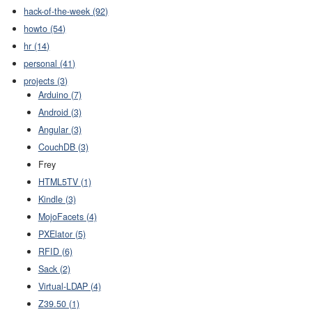
hack-of-the-week (92)
howto (54)
hr (14)
personal (41)
projects (3)
Arduino (7)
Android (3)
Angular (3)
CouchDB (3)
Frey
HTML5TV (1)
Kindle (3)
MojoFacets (4)
PXElator (5)
RFID (6)
Sack (2)
Virtual-LDAP (4)
Z39.50 (1)