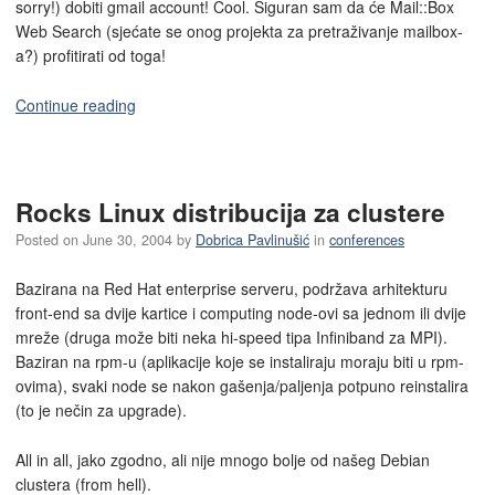
sorry!) dobiti gmail account! Cool. Siguran sam da će Mail::Box
Web Search (sjećate se onog projekta za pretraživanje mailbox-
a?) profitirati od toga!
Continue reading
Rocks Linux distribucija za clustere
Posted on
June 30, 2004
by
Dobrica Pavlinušić
in
conferences
Bazirana na Red Hat enterprise serveru, podržava arhitekturu
front-end sa dvije kartice i computing node-ovi sa jednom ili dvije
mreže (druga može biti neka hi-speed tipa Infiniband za MPI).
Baziran na rpm-u (aplikacije koje se instaliraju moraju biti u rpm-
ovima), svaki node se nakon gašenja/paljenja potpuno reinstalira
(to je nečin za upgrade).
All in all, jako zgodno, ali nije mnogo bolje od našeg Debian
clustera (from hell).