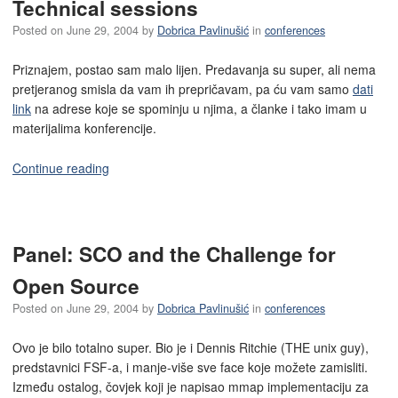
Technical sessions
Posted on
June 29, 2004
by
Dobrica Pavlinušić
in
conferences
Priznajem, postao sam malo lijen. Predavanja su super, ali nema
pretjeranog smisla da vam ih prepričavam, pa ću vam samo
dati
link
na adrese koje se spominju u njima, a članke i tako imam u
materijalima konferencije.
Continue reading
Panel: SCO and the Challenge for
Open Source
Posted on
June 29, 2004
by
Dobrica Pavlinušić
in
conferences
Ovo je bilo totalno super. Bio je i Dennis Ritchie (THE unix guy),
predstavnici FSF-a, i manje-više sve face koje možete zamisliti.
Između ostalog, čovjek koji je napisao mmap implementaciju za