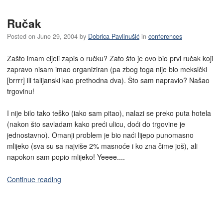
Ručak
Posted on
June 29, 2004
by
Dobrica Pavlinušić
in
conferences
Zašto imam cijeli zapis o ručku? Zato što je ovo bio prvi ručak koji
zapravo nisam imao organiziran (pa zbog toga nije bio meksički
[brrrr] ili talijanski kao prethodna dva). Što sam napravio? Našao
trgovinu!
I nije bilo tako teško (iako sam pitao), nalazi se preko puta hotela
(nakon što savladam kako preći ulicu, doći do trgovine je
jednostavno). Omanji problem je bio naći lijepo punomasno
mlijeko (sva su sa najviše 2% masnoće i ko zna čime još), ali
napokon sam popio mlijeko! Yeeee....
Continue reading