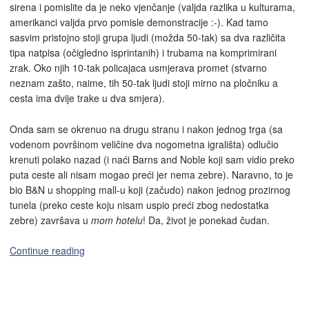
sirena i pomislite da je neko vjenčanje (valjda razlika u kulturama,
amerikanci valjda prvo pomisle demonstracije :-). Kad tamo
sasvim pristojno stoji grupa ljudi (možda 50-tak) sa dva različita
tipa natpisa (očigledno isprintanih) i trubama na komprimirani
zrak. Oko njih 10-tak policajaca usmjerava promet (stvarno
neznam zašto, naime, tih 50-tak ljudi stoji mirno na pločniku a
cesta ima dvije trake u dva smjera).
Onda sam se okrenuo na drugu stranu i nakon jednog trga (sa
vodenom površinom veličine dva nogometna igrališta) odlučio
krenuti polako nazad (i naći Barns and Noble koji sam vidio preko
puta ceste ali nisam mogao preći jer nema zebre). Naravno, to je
bio B&N u shopping mall-u koji (začudo) nakon jednog prozirnog
tunela (preko ceste koju nisam uspio preći zbog nedostatka
zebre) završava u
mom hotelu
! Da, život je ponekad čudan.
Continue reading