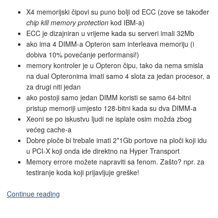
X4 memorijski čipovi su puno bolji od ECC (zove se također
chip kill memory protection
kod IBM-a)
ECC je dizajniran u vrijeme kada su serveri imali 32Mb
ako ima 4 DIMM-a Opteron sam interleava memoriju (i
dobiva 10% povećanje performansi!)
memory kontroler je u Opteron čipu, tako da nema smisla
na dual Opteronima imati samo 4 slota za jedan procesor, a
za drugi niti jedan
ako postoji samo jedan DIMM koristi se samo 64-bitni
pristup memoriji umjesto 128-bitni kada su dva DIMM-a
Xeoni se po iskustvu ljudi ne isplate osim možda zbog
većeg cache-a
Dobre ploče bi trebale imati 2*1Gb portove na ploči koji idu
u PCI-X koji onda ide direktno na Hyper Transport
Memory errore možete napraviti sa fenom. Zašto? npr. za
testiranje koda koji prijavljuje greške!
Continue reading