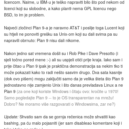
licencom. Naime, u IBM-u je teško napraviti bilo što pod nekom od
licenci koji su slobodne, a kako plan9 nema GPL licencu nego
BSD, to im je problem.
Najveći zločinci Plan 9-a je naravno AT&T i poslije toga Lucent koji
su htjeli ne ponoviti grešku sa Unix-om koji su dali svima pa su
napravili obrnuto: Plan 9 nisu dali nikome.
Nakon jedno sat vremena došli su i Rob Pike i Dave Presotto (i
sjeli točno pored mene :-) ali su uspjeli otići prije kraja. Iako sam i
prije čitao u Plan 9 ipak je praktična demonstracija sa nekim tko ti
može pokazati kako to radi nešto sasvim drugo. Dva sata kasnije
(dok ovo pišem) mogu zaključiti samo da je velika šteta što Plan 9
jednostavno nije zamjenio Unix i što danas prevladava Linux a ne
Plan 9
(za one koji koriste Windows i čitaju ovo: kročite u 1970!
Samo pogledajte Plan 9 -- to je OS transparentan na mrežu!
Dobro? Ne moramo više razgovarati o Windowsima, zar ne?)
Update:
Shvatio sam da se gornja rečenica može shvatiti kao
bashing, pa ću malo pojasniti (jer sam disableao komentare koji i