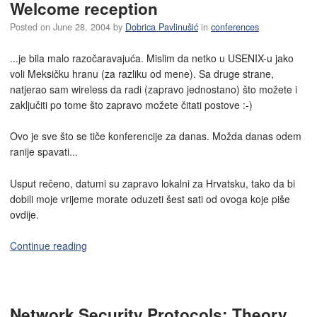
Welcome reception
Posted on
June 28, 2004
by
Dobrica Pavlinušić
in
conferences
...je bila malo razočaravajuća. Mislim da netko u USENIX-u jako
voli Meksičku hranu (za razliku od mene). Sa druge strane,
natjerao sam wireless da radi (zapravo jednostano) što možete i
zaključiti po tome što zapravo možete čitati postove :-)
Ovo je sve što se tiče konferencije za danas. Možda danas odem
ranije spavati...
Usput rečeno, datumi su zapravo lokalni za Hrvatsku, tako da bi
dobili moje vrijeme morate oduzeti šest sati od ovoga koje piše
ovdije.
Continue reading
Network Security Protocols: Theory