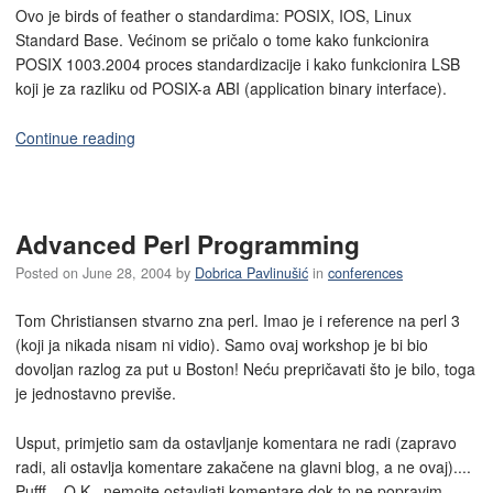
Ovo je birds of feather o standardima: POSIX, IOS, Linux
Standard Base. Većinom se pričalo o tome kako funkcionira
POSIX 1003.2004 proces standardizacije i kako funkcionira LSB
koji je za razliku od POSIX-a ABI (application binary interface).
Continue reading
Advanced Perl Programming
Posted on
June 28, 2004
by
Dobrica Pavlinušić
in
conferences
Tom Christiansen stvarno zna perl. Imao je i reference na perl 3
(koji ja nikada nisam ni vidio). Samo ovaj workshop je bi bio
dovoljan razlog za put u Boston! Neću prepričavati što je bilo, toga
je jednostavno previše.
Usput, primjetio sam da ostavljanje komentara ne radi (zapravo
radi, ali ostavlja komentare zakačene na glavni blog, a ne ovaj)....
Pufff... O.K., nemojte ostavljati komentare dok to ne popravim...