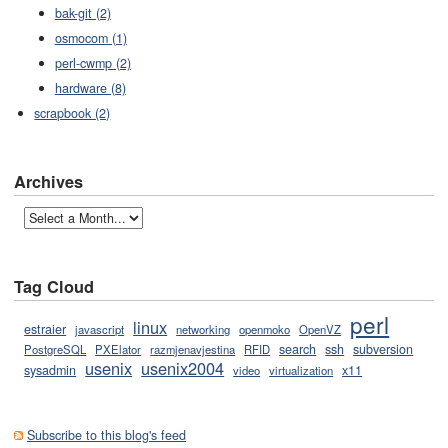
bak-git (2)
osmocom (1)
perl-cwmp (2)
hardware (8)
scrapbook (2)
Archives
Tag Cloud
perl
linux
estraier
javascript
networking
openmoko
OpenVZ
search
ssh
subversion
PostgreSQL
PXElator
razmjenavjestina
RFID
usenix
usenix2004
sysadmin
x11
video
virtualization
Subscribe to this blog's feed