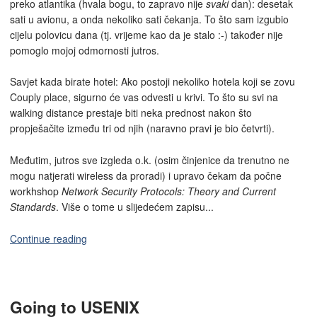
preko atlantika (hvala bogu, to zapravo nije
svaki
dan): desetak
sati u avionu, a onda nekoliko sati čekanja. To što sam izgubio
cijelu polovicu dana (tj. vrijeme kao da je stalo :-) također nije
pomoglo mojoj odmornosti jutros.
Savjet kada birate hotel: Ako postoji nekoliko hotela koji se zovu
Couply place, sigurno će vas odvesti u krivi. To što su svi na
walking distance prestaje biti neka prednost nakon što
propješačite između tri od njih (naravno pravi je bio četvrti).
Međutim, jutros sve izgleda o.k. (osim činjenice da trenutno ne
mogu natjerati wireless da proradi) i upravo čekam da počne
workhshop
Network Security Protocols: Theory and Current
Standards
. Više o tome u slijedećem zapisu...
Continue reading
Going to USENIX