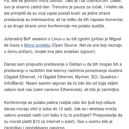
Pa, sve se jednom mora završiti. Tako je i sa USENIX-om. Dakle,
ovo je stvarno zadnji dan. Trenutno je pauza za ručak, i mislim da
ste primjetili da su moji zapisi postali kraći: sa jedne strane
predavanja su interesantna, ali ne toliko da bih napisao komentar,
a sa druge strane umor konferencije me polako sustiže.
Jučerašnji BoF sessioni o Linux-u su bili zgodni (pričao je Miguel
de Icaza o
Mono projektu
(Open Source .Net za one koji neznaju
o čemu pričam), čovjek ima jako smješan izgovor).
Danas sam propustio predavanje o Debian-u da bih mogao biti a
predavanju o različitim low-latency načinima povezivanja clustera
(Gigabit Ethernet, 10 Gigabit Ethernet, Myrinet, SCI, Quadrics i
InfiniBand). Nisam sasvim siguran da ću bilo što od toga vidjeti
uskoro kod nas (osim naravno Ethereneta), ali bilo je zanimljivo.
Konferencija se polako pakira (valjda zato što ljudi koji odlaze
danas moraju otići iz soba do 12 sati), čak se i wireless mreža
uskoro prestati raditi (uh! kako li ću to preživjeti? Pretpostavlja da
ću morati platiti $10 za internet u sobi!). Sve u svemu bilo je
zanimljivo i neočekivano naporno.