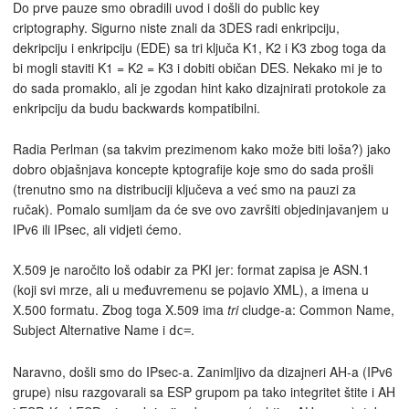
Do prve pauze smo obradili uvod i došli do public key
criptography. Sigurno niste znali da 3DES radi enkripciju,
dekripciju i enkripciju (EDE) sa tri ključa K1, K2 i K3 zbog toga da
bi mogli staviti K1 = K2 = K3 i dobiti običan DES. Nekako mi je to
do sada promaklo, ali je zgodan hint kako dizajnirati protokole za
enkripciju da budu backwards kompatibilni.
Radia Perlman (sa takvim prezimenom kako može biti loša?) jako
dobro objašnjava koncepte kptografije koje smo do sada prošli
(trenutno smo na distribuciji ključeva a već smo na pauzi za
ručak). Pomalo sumljam da će sve ovo završiti objedinjavanjem u
IPv6 ili IPsec, ali vidjeti ćemo.
X.509 je naročito loš odabir za PKI jer: format zapisa je ASN.1
(koji svi mrze, ali u međuvremenu se pojavio XML), a imena u
X.500 formatu. Zbog toga X.509 ima
tri
cludge-a: Common Name,
Subject Alternative Name i
.
dc=
Naravno, došli smo do IPsec-a. Zanimljivo da dizajneri AH-a (IPv6
grupe) nisu razgovarali sa ESP grupom pa tako integritet štite i AH