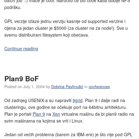
batch job :-) Inače je cool. Naročito će biti cook kada dobije NFS
podršku.
GPL verzije izlaze jednu verziju kasnije od supported verzine i
cijena za jedan cluster je $5000 (za cluster ne za node!). Sve u
svemu distribuirani filesystem koji obećava.
Continue reading
Plan9 BoF
Posted on
July 1, 2004
by
Dobrica Pavlinušić
in
conferences
Od zadnjeg USENIX-a su napravili
9grid
. Plan 9 i dalje radi na
clusteringu, ove godine se očekuje port na 64bitnu arhitekturu.
Plan je portati
Plan 9
na
Xen
virtualne mašinu da bi plan9 radio na
svim mašinama na kojima se vrti i Linux.
Jedan od većih problema (barem za IBM-ere) je što nije pod GPL