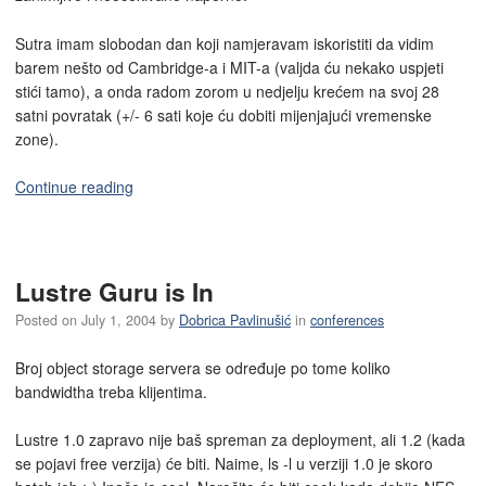
Sutra imam slobodan dan koji namjeravam iskoristiti da vidim
barem nešto od Cambridge-a i MIT-a (valjda ću nekako uspjeti
stići tamo), a onda radom zorom u nedjelju krećem na svoj 28
satni povratak (+/- 6 sati koje ću dobiti mijenjajući vremenske
zone).
Continue reading
Lustre Guru is In
Posted on
July 1, 2004
by
Dobrica Pavlinušić
in
conferences
Broj object storage servera se određuje po tome koliko
bandwidtha treba klijentima.
Lustre 1.0 zapravo nije baš spreman za deployment, ali 1.2 (kada
se pojavi free verzija) će biti. Naime, ls -l u verziji 1.0 je skoro