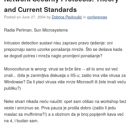
and Current Standards
Posted on
June 27, 2004
by
Dobrica Pavlinušić
in
conferences
Radia Perlman, Sun Microsystems
Intrusion detection sustavi nisu zapravo pravo rješenje: oni
prepoznaju samo uzorke ponašanja mreže. Što se dešava kada
se dogodi potres i mreža naglo promijeni ponašanje?
Monocolturue is wrong: virusi se brže šire -- ali to smo svi već
znali... (bila je zanimljiva diskusija o IIS-u; zašto ima više virusa za
Windowse? Da li pisci virusa više mrze Microsoft ili žele imati veću
publiku?)
Neke stvari nikada neću naučiti: opet sam otišao na workshop bez
veste i smrznuo se. Prva pauza je prošla dobro (zašto li jedu
maslac sa muffinima?!) a s obzirom da je broj popijenih kava već
na 4, i budan sam.