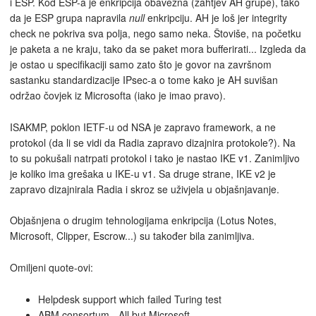
i ESP. Kod ESP-a je enkripcija obavezna (zahtjev AH grupe), tako
da je ESP grupa napravila
null
enkripciju. AH je loš jer integrity
check ne pokriva sva polja, nego samo neka. Štoviše, na početku
je paketa a ne kraju, tako da se paket mora bufferirati... Izgleda da
je ostao u specifikaciji samo zato što je govor na završnom
sastanku standardizacije IPsec-a o tome kako je AH suvišan
održao čovjek iz Microsofta (iako je imao pravo).
ISAKMP, poklon IETF-u od NSA je zapravo framework, a ne
protokol (da li se vidi da Radia zapravo dizajnira protokole?). Na
to su pokušali natrpati protokol i tako je nastao IKE v1. Zanimljivo
je koliko ima grešaka u IKE-u v1. Sa druge strane, IKE v2 je
zapravo dizajnirala Radia i skroz se uživjela u objašnjavanje.
Objašnjena o drugim tehnologijama enkripcija (Lotus Notes,
Microsoft, Clipper, Escrow...) su također bila zanimljiva.
Omiljeni quote-ovi:
Helpdesk support which failed Turing test
ABM consortum - All but Microsoft