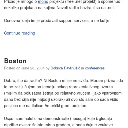
Pričao je mnogo o
mono
projektu (free .net projekt) a spomenuo i
nekoliko projekata na kojima Novell radi a bazirani su na .net.
Osnovna ideja im je prodavati support services, a ne kutije.
Continue reading
Boston
Posted on
June 28, 2004
by
Dobrica Pavlinušić
in
conferences
Dobro, što da radim? Ni Boston mi se ne sviđa. Moram priznati da
to ne zaključujem na temelju nekog reprezentativnog uzorka
(mislim da polusatna šetnja po relativno vrućem i jako vjetrovitom
danu bez cilja nije najbolji uzorak) ali ovo što sam do sada vidio
posjeća me na tipičan Američki grad: umjetan.
Usput sam naletio na demonstracije (nečega) koje izgledaju
otprilike ovako: šetate mirno gradom, a onda čujete zvukove