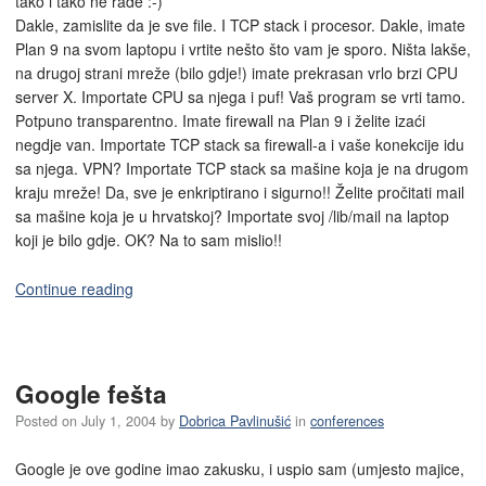
tako i tako ne rade :-)
Dakle, zamislite da je sve file. I TCP stack i procesor. Dakle, imate
Plan 9 na svom laptopu i vrtite nešto što vam je sporo. Ništa lakše,
na drugoj strani mreže (bilo gdje!) imate prekrasan vrlo brzi CPU
server X. Importate CPU sa njega i puf! Vaš program se vrti tamo.
Potpuno transparentno. Imate firewall na Plan 9 i želite izaći
negdje van. Importate TCP stack sa firewall-a i vaše konekcije idu
sa njega. VPN? Importate TCP stack sa mašine koja je na drugom
kraju mreže! Da, sve je enkriptirano i sigurno!! Želite pročitati mail
sa mašine koja je u hrvatskoj? Importate svoj /lib/mail na laptop
koji je bilo gdje. OK? Na to sam mislio!!
Continue reading
Google fešta
Posted on
July 1, 2004
by
Dobrica Pavlinušić
in
conferences
Google je ove godine imao zakusku, i uspio sam (umjesto majice,