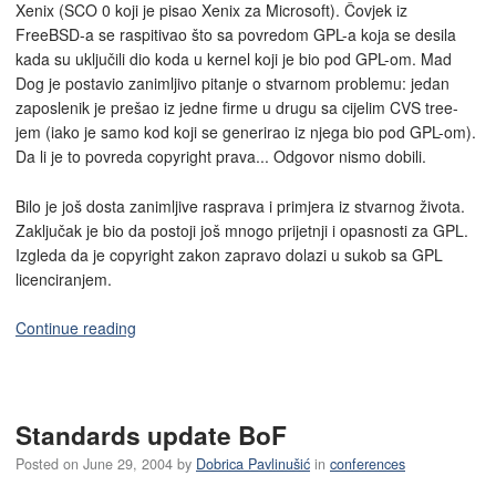
Xenix (SCO 0 koji je pisao Xenix za Microsoft). Čovjek iz
FreeBSD-a se raspitivao što sa povredom GPL-a koja se desila
kada su uključili dio koda u kernel koji je bio pod GPL-om. Mad
Dog je postavio zanimljivo pitanje o stvarnom problemu: jedan
zaposlenik je prešao iz jedne firme u drugu sa cijelim CVS tree-
jem (iako je samo kod koji se generirao iz njega bio pod GPL-om).
Da li je to povreda copyright prava... Odgovor nismo dobili.
Bilo je još dosta zanimljive rasprava i primjera iz stvarnog života.
Zaključak je bio da postoji još mnogo prijetnji i opasnosti za GPL.
Izgleda da je copyright zakon zapravo dolazi u sukob sa GPL
licenciranjem.
Continue reading
Standards update BoF
Posted on
June 29, 2004
by
Dobrica Pavlinušić
in
conferences